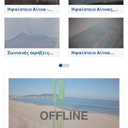
Ηφαίστειο Αίτνα -
Ηφαίστειο Αίτνας,
Κορυφή κρατήρων,
Βόρεια πλευρά - Etna
Etna
Ζωντανές εκρήξεις
Ηφαίστειο Αίτνα
της Αίτνας
Τώρα
OFFLINE