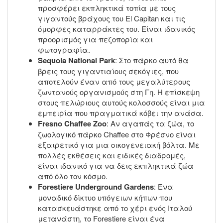
προσφέρει εκπληκτικά τοπία με τους
γιγαντούς βράχους του El Capitan και τις
όμορφες καταρράκτες του. Είναι ιδανικός
προορισμός για πεζοπορία και
φωτογραφία.
Sequoia National Park
: Στο πάρκο αυτό θα
βρεις τους γιγαντιαίους σεκόγιες, που
αποτελούν έναν από τους μεγαλύτερους
ζωντανούς οργανισμούς στη Γη. Η επίσκεψη
στους πελώριους αυτούς κολοσσούς είναι μια
εμπειρία που πραγματικά κόβει την ανάσα.
Fresno Chaffee Zoo
: Αν αγαπάς τα ζώα, το
ζωολογικό πάρκο Chaffee στο Φρέσνο είναι
εξαιρετικό για μια οικογενειακή βόλτα. Με
πολλές εκθέσεις και ειδικές διαδρομές,
είναι ιδανικό για να δεις εκπληκτικά ζώα
από όλο τον κόσμο.
Forestiere Underground Gardens
: Ένα
μοναδικό δίκτυο υπόγειων κήπων που
κατασκευάστηκε από το χέρι ενός Ιταλού
μετανάστη, το Forestiere είναι ένα