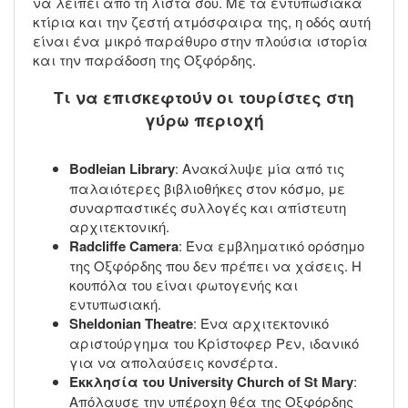
να λείπει από τη λίστα σου. Με τα εντυπωσιακά
κτίρια και την ζεστή ατμόσφαιρα της, η οδός αυτή
είναι ένα μικρό παράθυρο στην πλούσια ιστορία
και την παράδοση της Οξφόρδης.
Τι να επισκεφτούν οι τουρίστες στη
γύρω περιοχή
Bodleian Library
: Ανακάλυψε μία από τις
παλαιότερες βιβλιοθήκες στον κόσμο, με
συναρπαστικές συλλογές και απίστευτη
αρχιτεκτονική.
Radcliffe Camera
: Ένα εμβληματικό ορόσημο
της Οξφόρδης που δεν πρέπει να χάσεις. Η
κουπόλα του είναι φωτογενής και
εντυπωσιακή.
Sheldonian Theatre
: Ένα αρχιτεκτονικό
αριστούργημα του Κρίστοφερ Ρεν, ιδανικό
για να απολαύσεις κονσέρτα.
Εκκλησία του University Church of St Mary
:
Απόλαυσε την υπέροχη θέα της Οξφόρδης