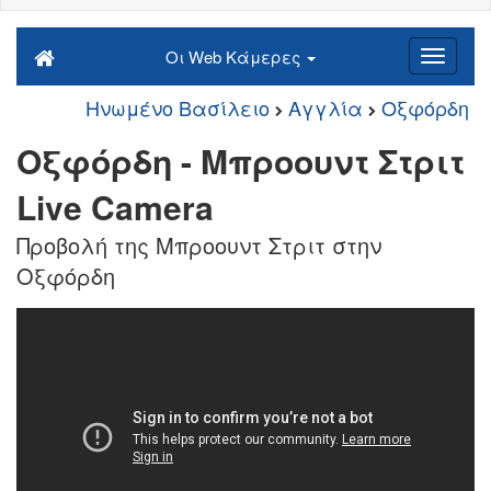
Οι Web Κάμερες
Ηνωμένο Βασίλειο
Αγγλία
Οξφόρδη
Οξφόρδη - Μπροουντ Στριτ
Live Camera
Προβολή της Μπροουντ Στριτ στην
Οξφόρδη