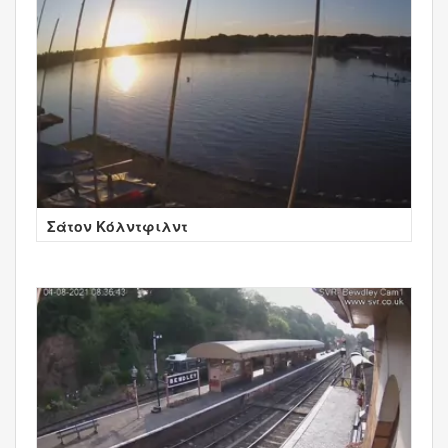
Σάτον Κόλντφιλντ