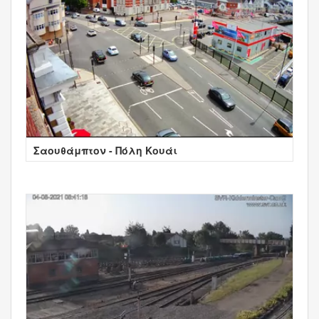
Σαουθάμπτον - Πόλη Κουάι