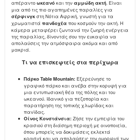
απέραντο
ωκεανό
και την
αμμώδη ακτή
. Είναι
μια από τις πιο αγαπημένες παραλίες για
σέρφινγκ
στη Νότια Αφρική, γνωστή για τα
χρωματιστά
πανδοχέα
που κοσμούν την ακτή. Η
κάμερα μεταφέρει ζωντανά την ζωηρή ενέργεια
της παραλίας, δίνοντάς σου την ευκαιρία να
απολαύσεις την ατμόσφαιρα ακόμα και από
μακριά.
Τι να επισκεφτείς στα περίχωρα
Πάρκο Table Mountain:
Εξερεύνησε το
γραφικό πάρκο και ανέβα στην κορυφή για
μια εντυπωσιακή θέα της πόλης και του
ωκεανού. Ιδανικό για πεζοπορία και
παρατήρηση της τοπικής χλωρίδας και
πανίδας.
Οίνος Κονστάνσια:
Ζήσε την εμπειρία του
κρασιού στη διάσημη περιοχή με οινοποιεία,
όπου μπορείς να δοκιμάσεις εκλεκτά
κρασιά και να απολαύσεις την ομορφιά των