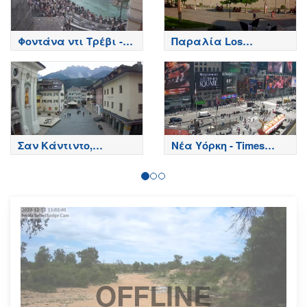
Φοντάνα ντι Τρέβι -
Παραλία Los
Ρώμη
Cristianos - Τενερίφη -
Tenerife
Σαν Κάντιντο,
Νέα Υόρκη - Times
Μπολζάνο - San
Square
Candido, Bolzano
OFFLINE