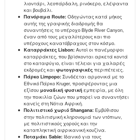
λιοντάρι, λεοπάρδαλη, ρινόκερο, ελέφαντα
και βουβάλι.
Πανόραμα Route:
Οδηγώντας κατά μήκος
αυτής της γραφικής διαδρομής θα
συναντήσεις το υπέροχο Blyde River Canyon,
έναν από τους μεγαλύτερους και πιο
υπέροχους κανατόβραχους στον κόσμο.
Καταρράκτες Lisbon:
Αυτοί οι πανέμορφοι
καταρράκτες, που βρίσκονται αρκετά κοντά
στο καταφύγιο, είναι τέλειοι για χαλαρές
εκδρομές και
φωτογραφικές
περιπέτειες.
Πάρκο Limpopo:
Συνδέεται αρμονικά με το
Εθνικό Πάρκο Kruger, προσφέροντας μια
εξίσου
μοναδική φυσική
εμπειρία, με όλη
την ποικιλία ζώων που μπορεί να συναντήσει
κανείς στη Νότια Αφρική.
Πολιτιστικό χωριό Shangana:
Εμβύθισου
στην πολιτισμική κληρονομιά των ντόπιων,
με πολιτιστικούς χορούς και την
καταπληκτική αφρικανική κουζίνα.
Ποταμάκι Sabie:
Ιδανικό για τους