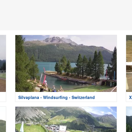
Silvaplana - Windsurfing - Switzerland
Χ
L