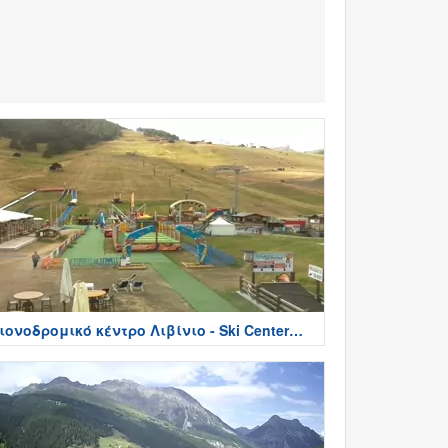
ιονοδρομικό κέντρο Λιβίνιο - Ski Center
ivigno