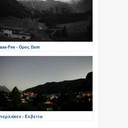
aas-Fee - Όρος Dom
ντερλάκεν - Ελβετία