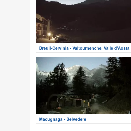
Breuil-Cervinia - Valtournenche, Valle d'Aosta
Macugnaga - Belvedere