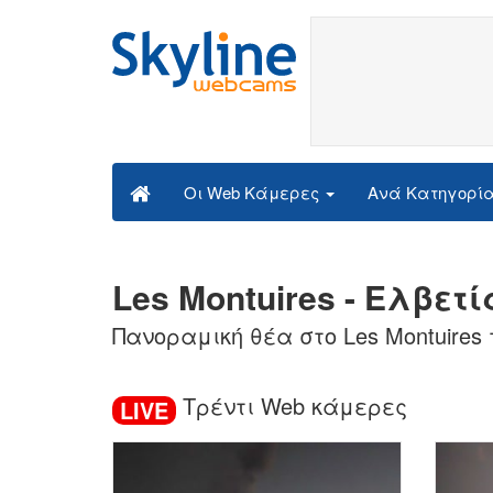
Ανά Κατηγορί
Οι Web Κάμερες
Les Montuires - Ελβετί
Πανοραμική θέα στο Les Montuires
Τρέντι Web κάμερες
LIVE