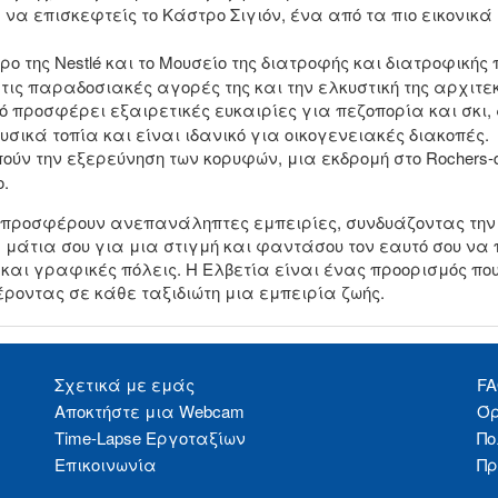
 να επισκεφτείς το Κάστρο Σιγιόν, ένα από τα πιο εικονικά 
ρο της Nestlé και το Μουσείο της διατροφής και διατροφικής 
ις παραδοσιακές αγορές της και την ελκυστική της αρχιτεκ
ιό προσφέρει εξαιρετικές ευκαιρίες για πεζοπορία και σκι,
ικά τοπία και είναι ιδανικό για οικογενειακές διακοπές.
πούν την εξερεύνηση των κορυφών, μια εκδρομή στο Rochers-
.
 της προσφέρουν ανεπανάληπτες εμπειρίες, συνδυάζοντας τ
α μάτια σου για μια στιγμή και φαντάσου τον εαυτό σου ν
 και γραφικές πόλεις. Η Ελβετία είναι ένας προορισμός που
ροντας σε κάθε ταξιδιώτη μια εμπειρία ζωής.
Σχετικά με εμάς
F
Αποκτήστε μια Webcam
Όρ
Time-Lapse Εργοταξίων
Πο
Επικοινωνία
Πρ