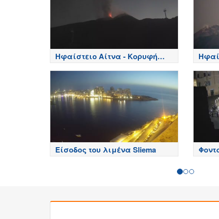
Ηφαίστειο Αίτνα - Κορυφή
Ηφαί
κρατήρων, Etna
πλευρ
Είσοδος του λιμένα Sliema
Φοντά