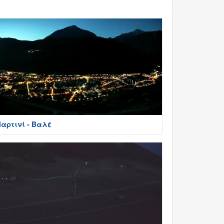
αρτινί - Βαλέ