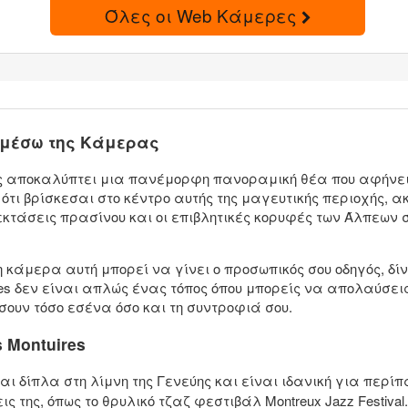
Όλες οι Web Κάμερες
s μέσω της Κάμερας
τίας αποκαλύπτει μια πανέμορφη πανοραμική θέα που αφήνε
 ότι βρίσκεσαι στο κέντρο αυτής της μαγευτικής περιοχής, α
εκτάσεις πρασίνου και οι επιβλητικές κορυφές των Άλπεων
η κάμερα αυτή μπορεί να γίνει ο προσωπικός σου οδηγός, δί
res δεν είναι απλώς ένας τόπος όπου μπορείς να απολαύσει
ουν τόσο εσένα όσο και τη συντροφιά σου.
 Montuires
ται δίπλα στη λίμνη της Γενεύης και είναι ιδανική για περί
ς της, όπως το θρυλικό τζαζ φεστιβάλ Montreux Jazz Festival.