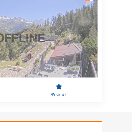
OFFLINE
Ψήφισε