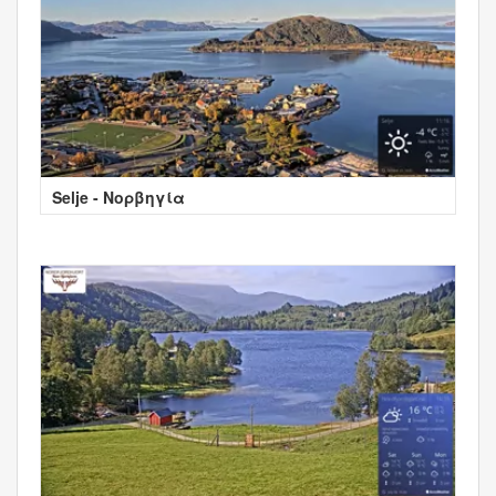
Selje - Νορβηγία