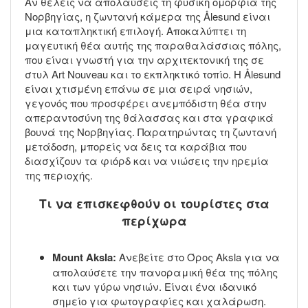
Αν θέλεις να απολαύσεις τη φυσική ομορφιά της
Νορβηγίας, η ζωντανή κάμερα της Ålesund είναι
μια καταπληκτική επιλογή. Αποκαλύπτει τη
μαγευτική θέα αυτής της παραθαλάσσιας πόλης,
που είναι γνωστή για την αρχιτεκτονική της σε
στυλ Art Nouveau και το εκπληκτικό τοπίο. Η Ålesund
είναι χτισμένη επάνω σε μια σειρά νησιών,
γεγονός που προσφέρει ανεμπόδιστη θέα στην
απεραντοσύνη της θάλασσας και στα γραφικά
βουνά της Νορβηγίας. Παρατηρώντας τη ζωντανή
μετάδοση, μπορείς να δεις τα καράβια που
διασχίζουν τα φιόρδ και να νιώσεις την ηρεμία
της περιοχής.
Τι να επισκεφθούν οι τουρίστες στα
περίχωρα
Mount Aksla:
Ανεβείτε στο Όρος Aksla για να
απολαύσετε την πανοραμική θέα της πόλης
και των γύρω νησιών. Είναι ένα ιδανικό
σημείο για φωτογραφίες και χαλάρωση.