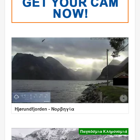
Hjørundfjorden - Νορβηγία
Παγκόσμια Κληρονομιά