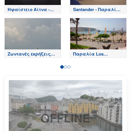
Ηφαίστειο Αίτνα -
Santander - Παραλία
Κορυφή κρατήρων,
Playa del Sardinero -
Etna
Spain
Ζωντανές εκρήξεις
Παραλία Los
της Αίτνας
Cristianos - Τενερίφη -
Tenerife
OFFLINE