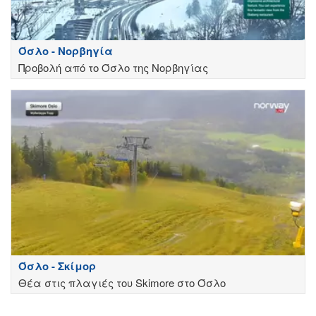
Όσλο - Νορβηγία
Προβολή από το Όσλο της Νορβηγίας
Όσλο - Σκίμορ
Θέα στις πλαγιές του Skimore στο Όσλο