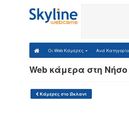
Ανά Κατηγορί
Οι Web Κάμερες
Web κάμερα στη Νήσο 
Κάμερες στο Ώκλαντ