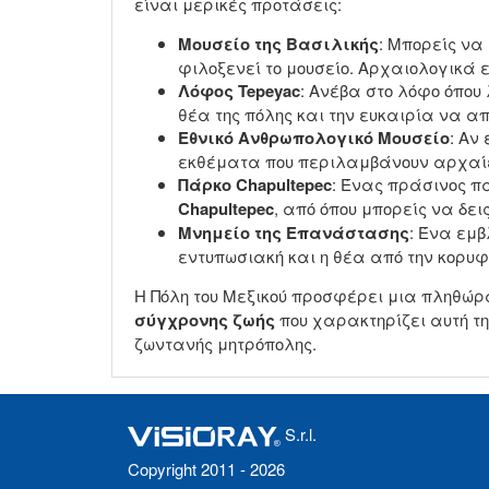
είναι μερικές προτάσεις:
Mουσείο της Βασιλικής
: Μπορείς να
φιλοξενεί το μουσείο. Αρχαιολογικά ε
Λόφος Tepeyac
: Ανέβα στο λόφο όπου
θέα της πόλης και την ευκαιρία να 
Εθνικό Ανθρωπολογικό Μουσείο
: Αν
εκθέματα που περιλαμβάνουν αρχαίε
Πάρκο Chapultepec
: Ένας πράσινος πα
Chapultepec
, από όπου μπορείς να δει
Μνημείο της Επανάστασης
: Ένα εμβ
εντυπωσιακή και η θέα από την κορυ
Η Πόλη του Μεξικού προσφέρει μια πληθώ
σύγχρονης ζωής
που χαρακτηρίζει αυτή τη
ζωντανής μητρόπολης.
S.r.l.
Copyright 2011 - 2026