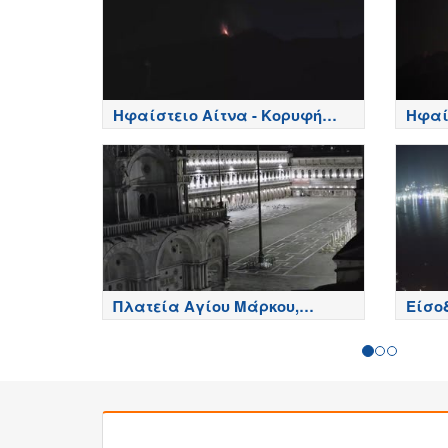
Ηφαίστειο Αίτνα - Κορυφή
Ηφαί
κρατήρων, Etna
πλευρ
Πλατεία Αγίου Μάρκου,
Είσοδ
Βενετία - Venice