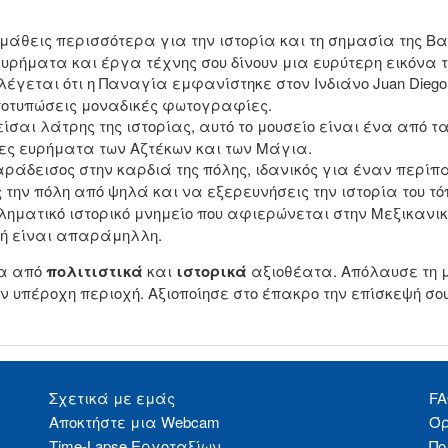
 μάθεις περισσότερα για την ιστορία και τη σημασία της Β
υρήματα και έργα τέχνης σου δίνουν μια ευρύτερη εικόνα τ
 λέγεται ότι η Παναγία εμφανίστηκε στον Ινδιάνο Juan Dieg
αποτυπώσεις μοναδικές φωτογραφίες.
 είσαι λάτρης της ιστορίας, αυτό το μουσείο είναι ένα από
ς ευρήματα των Αζτέκων και των Μάγια.
ράδεισος στην καρδιά της πόλης, ιδανικός για έναν περίπα
ς την πόλη από ψηλά και να εξερευνήσεις την ιστορία του τό
ληματικό ιστορικό μνημείο που αφιερώνεται στην Μεξικανικ
φή είναι απαράμηλλη.
ρα από
πολιτιστικά
και
ιστορικά
αξιοθέατα. Απόλαυσε τη μ
ν υπέροχη περιοχή. Αξιοποίησε στο έπακρο την επίσκεψή σο
Σχετικά με εμάς
F
Αποκτήστε μια Webcam
Όρ
Time-Lapse Εργοταξίων
Πο