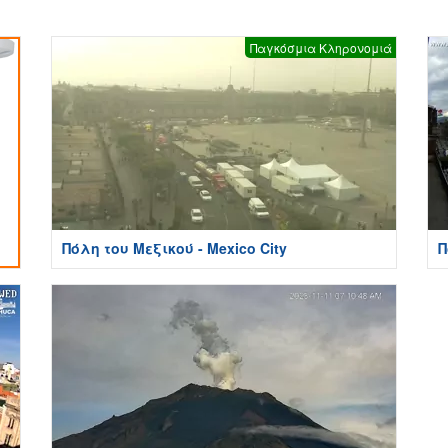
Παγκόσμια Κληρονομιά
Πόλη του Μεξικού - Mexico City
Π