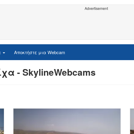
Advertisement
α
Αποκτήστε μια Webcam
χα - SkylineWebcams