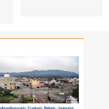
ιδηροδρομικός Σταθμός Nakajo - Ιαπωνία