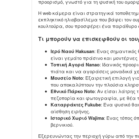
προορισμό, γνωστό για τη φυσική του ομορφ
Η web κάμερα είναι στρατηγικά τοποθετημ
εκπληκτικό ηλιοβασίλεμα που βάφει τον ου
κουλτούρα, σου προσφέρει ένα παράθυρο σ
Τι μπορούν να επισκεφθούν οι του
Ιερό Ναού Hakusan
: Ένας σημαντικός 
είναι γεμάτο πράσινο και μοντέρνες 
Τοπική Αγορά Nanao
: Ιδανικός προο
πιάτα και να αγοράσεις μοναδικά χε
Μουσείο Noto
: Εξαιρετική επιλογή γι
που αποκαλύπτουν την πλούσια κληρον
Εθνικό Πάρκο Noto
: Αν είσαι λάτρης
πεζοπορία και φωτογραφία, με θέα π
Καταρράκτες Fukube
: Ένα φυσικό θα
αίσθηση ειρήνης.
Ιστορικό Χωριό Wajima
: Ένας τόπος ό
βερνικιού.
Εξερευνώντας την περιοχή γύρω από την π