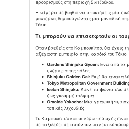
προορισμούς στη περιοχή Σιντζούκου.
Η κάμερα σε βοηθά να αποκτήσεις μία εικό
μοντέρνο, δημιουργώντας μια μοναδική ατ
Τόκιο.
Τι μπορούν να επισκεφτούν οι του
Όταν βρεθείς στο Καμπουκίτσο, θα έχεις τ
αξέχαστη εμπειρία στην καρδιά του Τόκιο:
Gardens Shinjuku Gyoen:
Ένα από τα 
ενέργεια της πόλης.
Shinjuku Golden Gai:
Εκεί θα ανακαλύ
Tokyo Metropolitan Government Buildin
Isetan Shinjuku:
Κάνε τα ψώνια σου σε
έως γκουρμέ τρόφιμα.
Omoide Yokocho:
Μια γραφική περιο
τοπικές λιχουδιές.
Το Καμπουκίτσο και οι γύρω περιοχές είνα
σε ταξιδεύει σε αυτόν τον μαγευτικό προορ