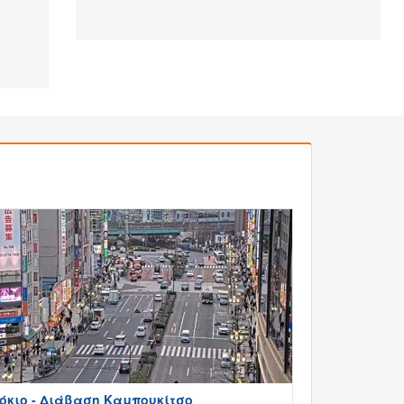
όκιο - Διάβαση Καμπουκίτσο