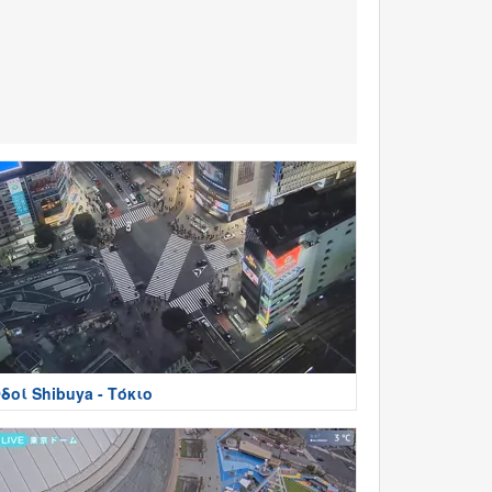
δοί Shibuya - Τόκιο