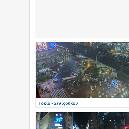
Τόκιο - Σιντζούκου