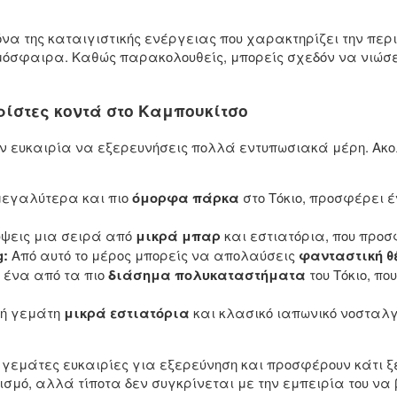
να της καταιγιστικής ενέργειας που χαρακτηρίζει την περ
μόσφαιρα. Καθώς παρακολουθείς, μπορείς σχεδόν να νιώσε
ρίστες κοντά στο Καμπουκίτσο
ην ευκαιρία να εξερευνήσεις πολλά εντυπωσιακά μέρη. Ακο
μεγαλύτερα και πιο
όμορφα πάρκα
στο Τόκιο, προσφέρει έ
ψεις μια σειρά από
μικρά μπαρ
και εστιατόρια, που προσ
g:
Από αυτό το μέρος μπορείς να απολαύσεις
φανταστική θ
 ένα από τα πιο
διάσημα πολυκαταστήματα
του Τόκιο, π
χή γεμάτη
μικρά εστιατόρια
και κλασικό ιαπωνικό νοσταλγ
ι γεμάτες ευκαιρίες για εξερεύνηση και προσφέρουν κάτι 
ισμό, αλλά τίποτα δεν συγκρίνεται με την εμπειρία του να