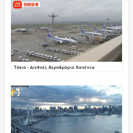
Τόκιο - Διεθνές Αεροδρόμιο Χανέντα