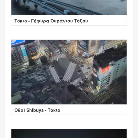
Τόκιο - Γέφυρα Ουράνιου Τόξου
Οδοί Shibuya - Τόκιο