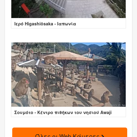
Ιερό Higashiōsaka - Ιαπωνία
Σουμότο - Κέντρο πιθήκων του νησιού Awaji
Όλες οι Web Κάμερες