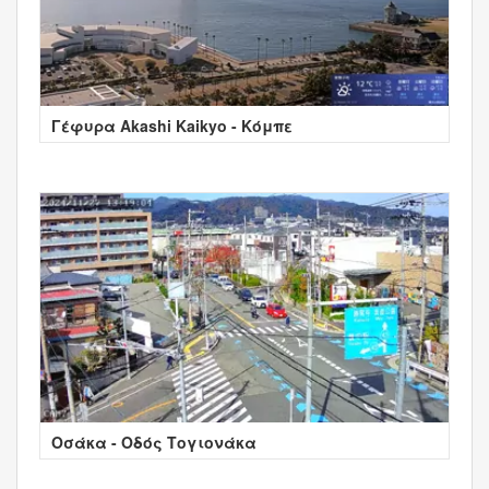
Γέφυρα Akashi Kaikyo - Κόμπε
Οσάκα - Οδός Τογιονάκα