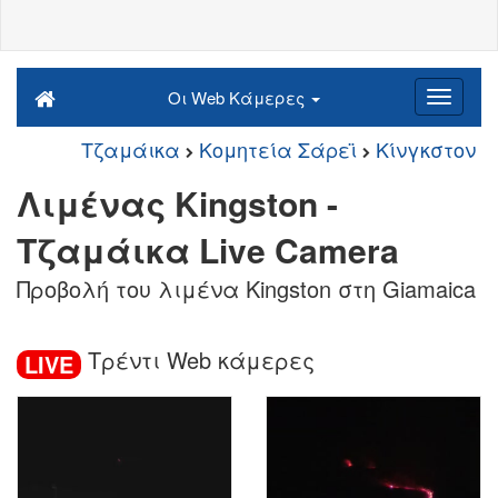
Οι Web Κάμερες
Τζαμάικα
Κομητεία Σάρεϊ
Κίνγκστον
Λιμένας Kingston -
Τζαμάικα Live Camera
Προβολή του λιμένα Kingston στη Giamaica
Τρέντι Web κάμερες
LIVE