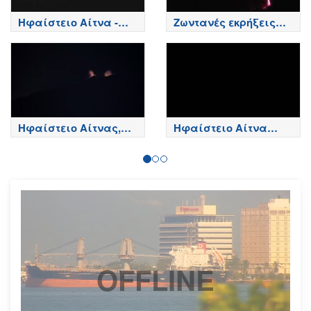
Ηφαίστειο Αίτνα -
Ζωντανές εκρήξεις
Κορυφή κρατήρων,
της Αίτνας
Etna
Ηφαίστειο Αίτνας,
Ηφαίστειο Αίτνα
Βόρεια πλευρά - Etna
Τώρα
OFFLINE