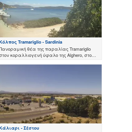
Κόλπος Tramariglio - Sardinia
Πανοραμική θέα της παραλίας Tramariglio
στoν κοραλλιογενή ύφαλο της Alghero, στο
Σάσσαρι της Σαρδινίας
Κάλιαρι - Σέστου