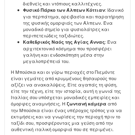
διεθνείς και ντόπιους καλλιτέχνες.
Φυσικό Πάρκο των Άλπεων Κόττιαν
: Ιδανικό
για περπάτημα, ορειβασία και παρατήρηση
της φυσικής ομορφιάς των Άλπεων. Ένα
μοναδικό σημείο για φυσιολάτρες και
περιπετειώδεις ταξιδιώτες.
Καθεδρικός Ναός της Αγίας Άννας
: Ένα
αρχιτεκτονικό κόσμημα που προσφέρει
γαλήνη και ενδοσκόπηση μέσα στην
μεγαλοπρέπειά του.
Η Μπούσκα και οι γύρω περιοχές στο Πιεμόντε
είναι γεμάτες από κρυμμένους θησαυρούς που
αξίζει να ανακαλύψεις. Είτε αγαπάς τη φύση,
είτε την τέχνη, είτε την ιστορία, αυτή η γωνιά της
Ιταλίας σου υπόσχεται μοναδικές εμπειρίες και
όμορφες αναμνήσεις. Η
ζωντανή κάμερα
από
την Μπούσκα είναι ένας υπέροχος τρόπος για να
εκτιμήσεις και να γνωρίσεις την περιοχή πριν το
ταξίδι σου, προσφέροντας μια γεύση από την
αυθεντική ιταλική ομορφιά που σε περιμένει.