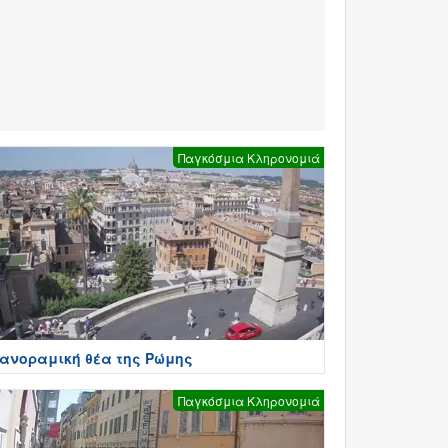
Παγκόσμια Κληρονομιά
ανοραμική θέα της Ρώμης
Παγκόσμια Κληρονομιά