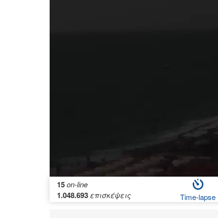
15
on-line
1.048.693
επισκέψεις
Time-lapse