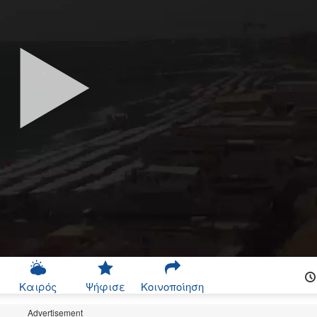
Καιρός
Ψήφισε
Κοινοποίηση
Advertisement