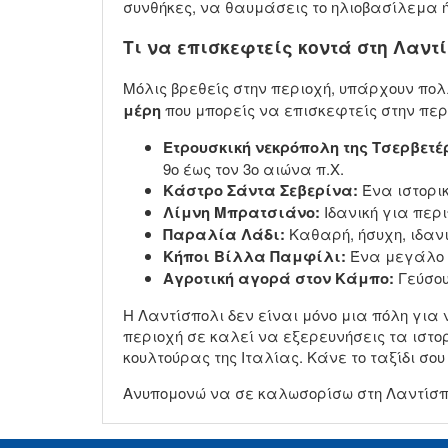
συνθήκες, να θαυμάσεις το ηλιοβασίλεμα 
Τι να επισκεφτείς κοντά στη Λαντ
Μόλις βρεθείς στην περιοχή, υπάρχουν πο
μέρη
που μπορείς να επισκεφτείς στην περ
Ετρουσκική νεκρόπολη της Τσερβετέ
9ο έως τον 3ο αιώνα π.Χ.
Κάστρο Σάντα Σεβερίνα:
Ένα ιστορικ
Λίμνη Μπρατσιάνο:
Ιδανική για περι
Παραλία Λάδι:
Καθαρή, ήσυχη, ιδαν
Κήποι Βίλλα Παμφίλι:
Ένα μεγάλο π
Αγροτική αγορά στον Κάμπο:
Γεύσου
Η Λαντίσπολι δεν είναι μόνο μια πόλη για
περιοχή σε καλεί να εξερευνήσεις τα ιστορ
κουλτούρας της Ιταλίας. Κάνε το ταξίδι σ
Ανυπομονώ να σε καλωσορίσω στη Λαντίσπ