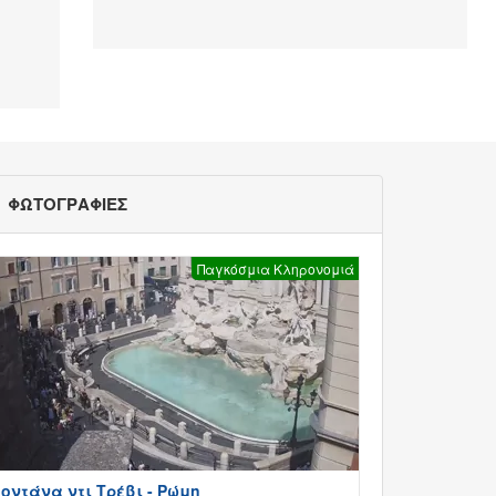
ΦΩΤΟΓΡΑΦΙΕΣ
Παγκόσμια Κληρονομιά
οντάνα ντι Τρέβι - Ρώμη