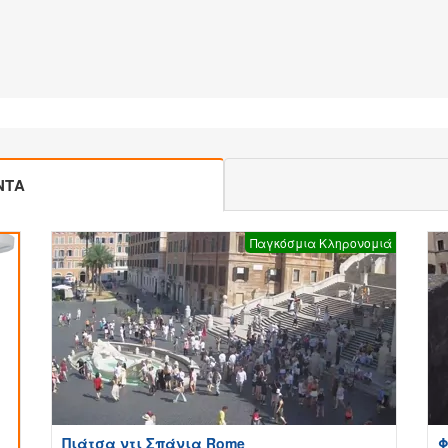
ΝΤΑ
Παγκόσμια Κληρονομιά
Πιάτσα ντι Σπάνια Rome
Φ