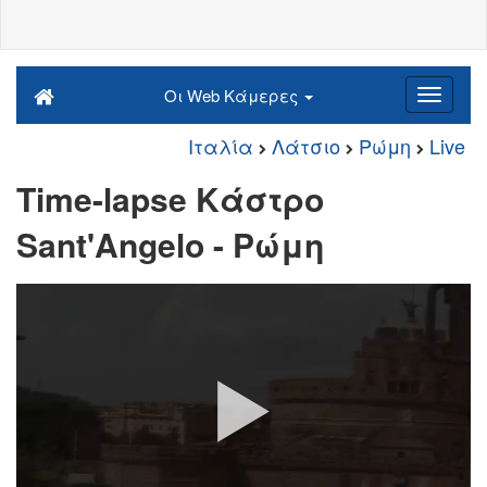
Οι Web Κάμερες
Ιταλία
Λάτσιο
Ρώμη
Live
Time-lapse Κάστρο
Sant'Angelo - Ρώμη