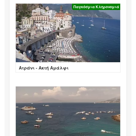
Παγκόσμια Κληρονομιά
Ατράνι - Ακτή Αμάλφι