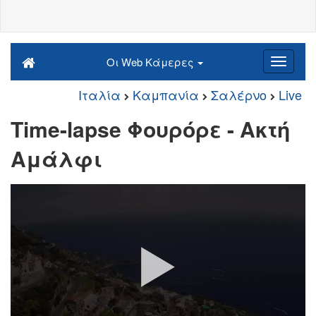
Οι Web Κάμερες
Ιταλία
Καμπανία
Σαλέρνο
Live
Time-lapse Φουρόρε - Ακτή
Αμάλφι