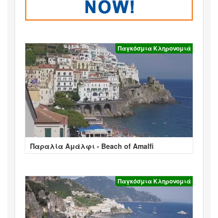
Παγκόσμια Κληρονομιά
Παραλία Αμάλφι - Beach of Amalfi
Παγκόσμια Κληρονομιά