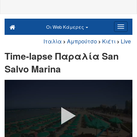
Οι Web Κάμερες
Ιταλία
Αμπρούτσο
Κιέτι
Live
Time-lapse Παραλία San
Salvo Marina