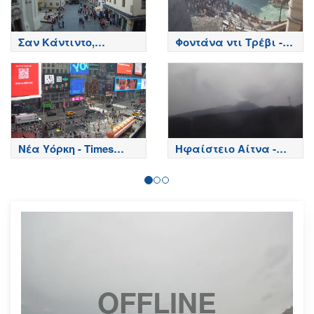
Σαν Κάντιντο,
Φοντάνα ντι Τρέβι -
Μπολζάνο - San
Ρώμη
Candido, Bolzano
Νέα Υόρκη - Times
Ηφαίστειο Αίτνα -
Square
Κορυφή κρατήρων,
Etna
OFFLINE