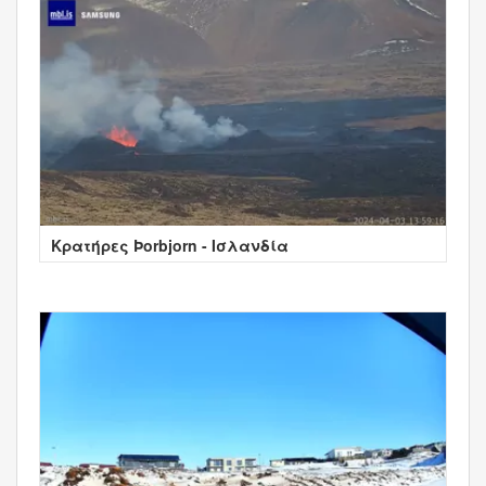
Κρατήρες Þorbjorn - Ισλανδία