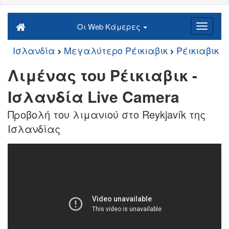
Οι Web Κάμερες
Ισλανδία
Μεγαλύτερο Ρέικιαβικ
Ρέικιαβικ
Λιμένας του Ρέικιαβικ -
Ισλανδία Live Camera
Προβολή του λιμανιού στο Reykjavík της
Ισλανδίας