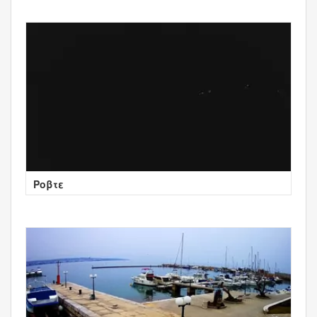
Ροβτε