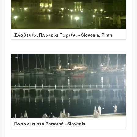
Σλοβενία, Πλατεία Ταρτίνι - Slovenia, Piran
Παραλία στο Portorož - Slovenia