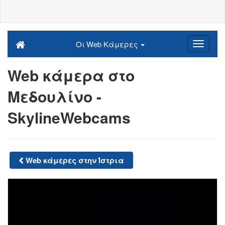
Οι Web Κάμερες
Web κάμερα στο
Μεδουλίνο -
SkylineWebcams
Web κάμερες στην Ίστρια