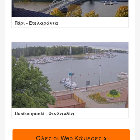
Πόρι - Ετελαράντα
Uusikaupunki - Φινλανδία
Όλες οι Web Κάμερες