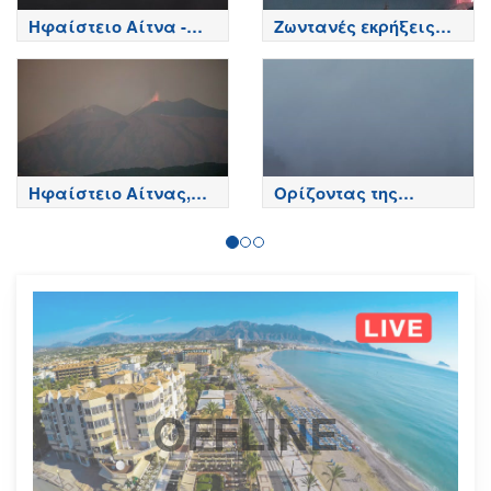
Ηφαίστειο Αίτνα -
Ζωντανές εκρήξεις
Κορυφή κρατήρων,
της Αίτνας
Etna
Ηφαίστειο Αίτνας,
Ορίζοντας της
Βόρεια πλευρά - Etna
Σαγκάης
OFFLINE