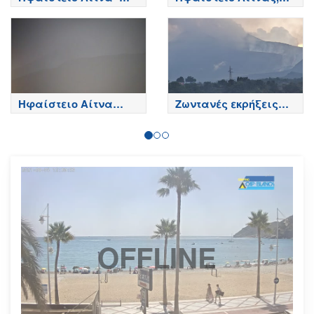
Κορυφή κρατήρων,
Βόρεια πλευρά - Etna
Etna
Ηφαίστειο Αίτνα
Ζωντανές εκρήξεις
Τώρα
της Αίτνας
OFFLINE