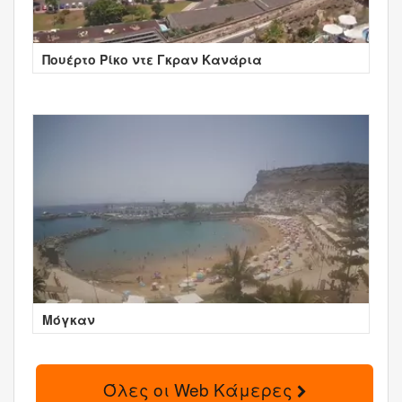
Πουέρτο Ρίκο ντε Γκραν Κανάρια
Μόγκαν
Όλες οι Web Κάμερες