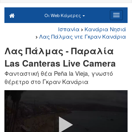
Οι Web Κάμερες
Ισπανία
Κανάρια Νησιά
Λας Πάλμας ντε Γκραν Κανάρια
Λας Πάλμας - Παραλία
Las Canteras Live Camera
Φανταστική θέα Peña la Vieja, γνωστό
θέρετρο στο Γκραν Κανάρια