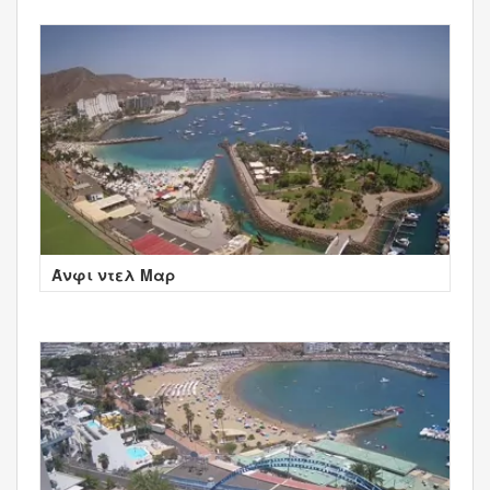
Άνφι ντελ Μαρ