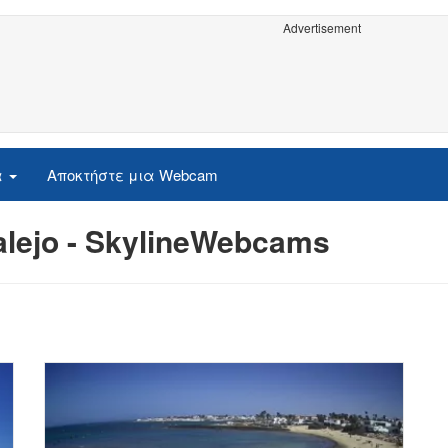
Advertisement
α
Αποκτήστε μια Webcam
lejo - SkylineWebcams