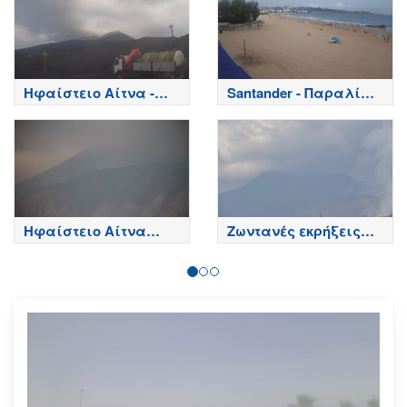
Ηφαίστειο Αίτνα -
Santander - Παραλία
Κορυφή κρατήρων,
Playa del Sardinero -
Etna
Spain
Ηφαίστειο Αίτνα
Ζωντανές εκρήξεις
Τώρα
της Αίτνας