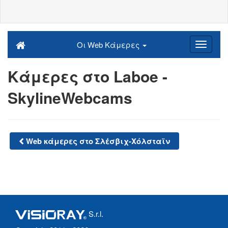
Οι Web Κάμερες
Κάμερες στο Laboe -
SkylineWebcams
Web κάμερες στο Σλέσβιχ-Χόλσταϊν
S.r.l.