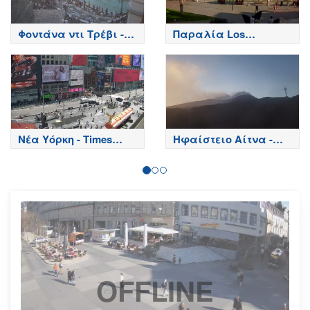
Φοντάνα ντι Τρέβι -
Παραλία Los
Ρώμη
Cristianos - Τενερίφη -
Tenerife
Νέα Υόρκη - Times
Ηφαίστειο Αίτνα -
Square
Κορυφή κρατήρων,
Etna
OFFLINE