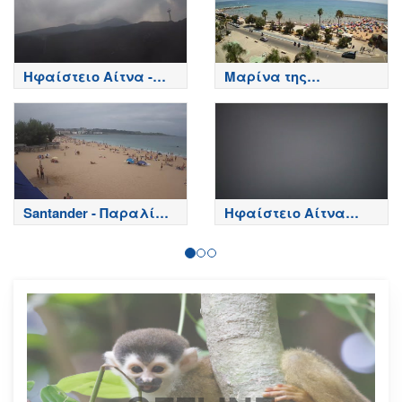
Ηφαίστειο Αίτνα -
Μαρίνα της
Κορυφή κρατήρων,
Ραγκούσα - Sicily
Etna
Santander - Παραλία
Ηφαίστειο Αίτνα
Playa del Sardinero -
Τώρα
Spain