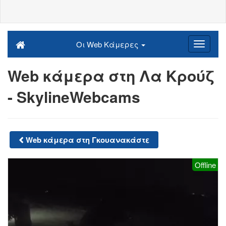
Οι Web Κάμερες
Web κάμερα στη Λα Κρούζ
- SkylineWebcams
Web κάμερα στη Γκουανακάστε
Offline