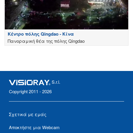
Κέντρο πόλης Qingdao - Κίνα
Πανοραμική θέα της πόλης Qingdao
S.r.l.
Copyright 2011 - 2026
Σχετικά με εμάς
Αποκτήστε μια Webcam