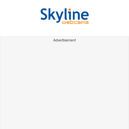
Advertisement