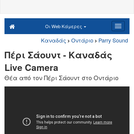
Οι Web Κάμερες
Καναδάς
Οντάριο
Parry Sound
Πέρι Σάουντ - Καναδάς
Live Camera
Θέα από τον Πέρι Σάουντ στο Οντάριο