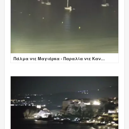
Πάλμα ντε Μαγιόρκα - Παραλία ντε Καν
Παστίγια