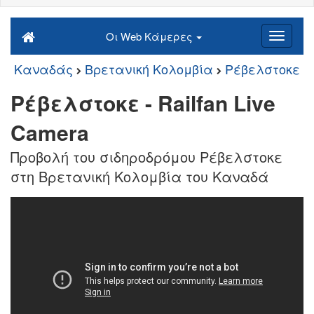
Οι Web Κάμερες
Καναδάς
Βρετανική Κολομβία
Ρέβελστοκε
Ρέβελστοκε - Railfan Live
Camera
Προβολή του σιδηροδρόμου Ρέβελστοκε
στη Βρετανική Κολομβία του Καναδά