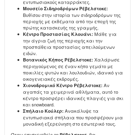
εντυπωσιακούς καταρράκτες.
Μουσείο Σιδηροδρόμων Ρέβελστοκε:
Βυθίσου στην ιστορία των σιδηροδρόμων της
περιοχής με εκθέματα από την εποχή της
πρώτης κατασκευής της γραμμής.
Κέντρο Προστασίας Κλουάνι:
Μάθε για
την άγρια ζωή της περιοχής και την
προσπάθεια προστασίας απειλούμενων
ειδών.
Βοτανικός Κήπος Ρέβελστοκε:
Χαλάρωσε
περιηγούμενος σε έναν κήπο γεμάτο με
ποικιλίες φυτών και λουλουδιών, ιδανικό για
οικογενειακές εκδρομές.
Χιονοδρομικό Κέντρο Ρέβελστοκε:
Αν
αγαπάς τα χειμερινά αθλήματα, αυτό το
κέντρο προσφέρει ιδανικές πλαγιές για σκι
και snowboard.
Σπήλαιο Κούλερ:
Ανακάλυψε τα
εντυπωσιακά σπήλαια που προσφέρουν μια
μοναδική εξερεύνηση στο εσωτερικό τους.
Όταν επισκεφθείς τη
Ρέβελστοκε
, θα