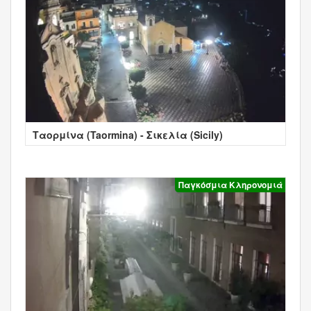
Ταορμίνα (Taormina) - Σικελία (Sicily)
Παγκόσμια Κληρονομιά