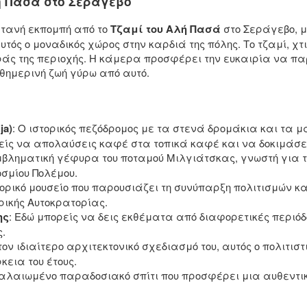
ή Πασά στο Σεράγεβο
τανή εκπομπή από το
Τζαμί του Αλή Πασά
στο Σεράγεβο, μ
τός ο μοναδικός χώρος στην καρδιά της πόλης. Το τζαμί, χτ
οράς της περιοχής. Η κάμερα προσφέρει την ευκαιρία να π
αθημερινή ζωή γύρω από αυτό.
ja)
: Ο ιστορικός πεζόδρομος με τα στενά δρομάκια και τ
είς να απολαύσεις καφέ στα τοπικά καφέ και να δοκιμάσει
μβληματική γέφυρα του ποταμού Μιλγιάτσκας, γνωστή για τη
σμίου Πολέμου.
τορικό μουσείο που παρουσιάζει τη συνύπαρξη πολιτισμών 
ρικής Αυτοκρατορίας.
ης
: Εδώ μπορείς να δεις εκθέματα από διαφορετικές περιόδο
.
 τον ιδιαίτερο αρχιτεκτονικό σχεδιασμό του, αυτός ο πολιτισ
κεια του έτους.
αλαιωμένο παραδοσιακό σπίτι που προσφέρει μια αυθεντικ