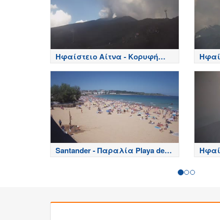
Ηφαίστειο Αίτνα - Κορυφή
Ηφαί
κρατήρων, Etna
πλευρ
Santander - Παραλία Playa del
Ηφαί
Sardinero - Spain