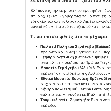
Ζωντανή Θέα Από το Τζαμί του Αλ
Βλέποντας την κάμερα που προσφέρει ζων
την αρχιτεκτονική ομορφιά που αποπνέει αυ
θρησκευτικό και πολιτιστικό σημείο αναφ
μοναδικό σχεδιασμό του τζαμιού και την κ
Τι να επισκεφθείς στα περίχωρα
Παλαιά Πόλη του Σεράγεβο (Baščarši
προϊόντα και αναμνηστικά. Εδώ μπορ
Γέφυρα Λατινική (Latinska ćuprija)
: Ε
αποτέλεσε προοίμιο του Πρώτου Παγκο
Μουσείο Σεράγεβο 1878-1918
: Ένα ισ
περιοχή στη διάρκεια της Αυστροουγγ
Εθνικό Μουσείο Βοσνίας-Ερζεγοβίν
αρχαία αντικείμενα και έργα τέχνης
Κέντρο Πολιτισμού Festina Lente
: Με
πολιτιστικά γεγονότα καθ’ όλη τη διάρ
Τουρκικό σπίτι Σεράγεβο
: Ένα αναπ
περίοδο.