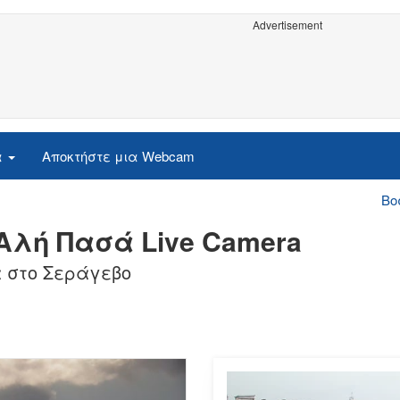
Advertisement
α
Αποκτήστε μια Webcam
Βο
 Αλή Πασά Live Camera
ά στο Σεράγεβο