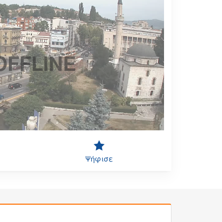
OFFLINE
Ψήφισε