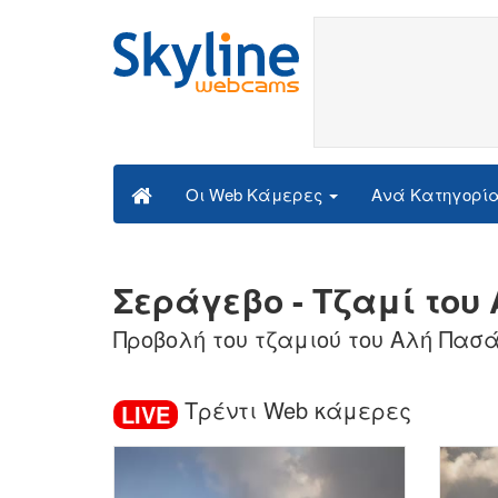
Ανά Κατηγορί
Οι Web Κάμερες
Σεράγεβο - Τζαμί του
Προβολή του τζαμιού του Αλή Πασ
Τρέντι Web κάμερες
LIVE