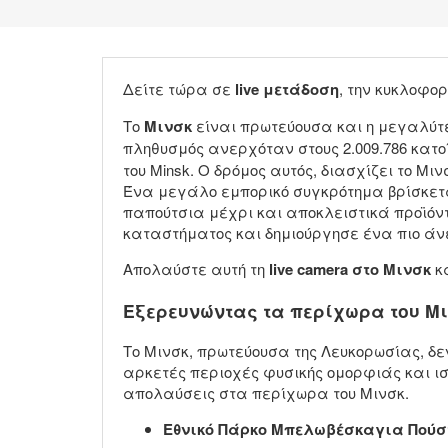
Δείτε τώρα σε
live μετάδοση
, την κυκλοφο
Το
Μινσκ
είναι πρωτεύουσα και η μεγαλύτερ
πληθυσμός ανερχόταν στους 2.009.786 κατο
του Minsk. Ο δρόμος αυτός, διασχίζει το Μ
Ένα μεγάλο εμπορικό συγκρότημα βρίσκεται 
παπούτσια μέχρι και αποκλειστικά προϊόν
καταστήματος και δημιούργησε ένα πιο άν
Απολαύστε αυτή τη
live camera στο Μινσκ
κα
Εξερευνώντας τα περίχωρα του Μ
Το Μινσκ, πρωτεύουσα της Λευκορωσίας, δε
αρκετές περιοχές φυσικής ομορφιάς και ισ
απολαύσεις στα περίχωρα του Μινσκ.
Εθνικό Πάρκο Μπελωβέσκαγια Πούσ