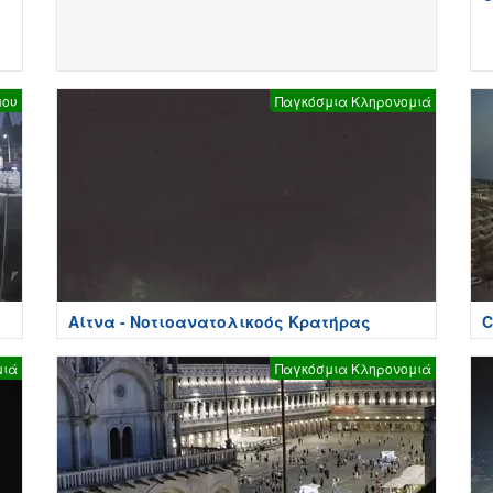
μου
Παγκόσμια Κληρονομιά
Αίτνα - Νοτιοανατολικοός Κρατήρας
C
μιά
Παγκόσμια Κληρονομιά