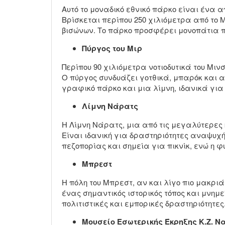
Αυτό το μοναδικό εθνικό πάρκο είναι ένα 
Βρίσκεται περίπου 250 χιλιόμετρα από το 
βισώνων. Το πάρκο προσφέρει μονοπάτια π
Πύργος του Μιρ
Περίπου 90 χιλιόμετρα νοτιοδυτικά του Μι
Ο πύργος συνδυάζει γοτθικά, μπαρόκ και 
γραφικό πάρκο και μια λίμνη, ιδανικά γι
Λίμνη Νάρατς
Η Λίμνη Νάρατς, μια από τις μεγαλύτερες 
Είναι ιδανική για δραστηριότητες αναψυχ
πεζοπορίας και σημεία για πικνίκ, ενώ η φ
Μπρεστ
Η πόλη του Μπρεστ, αν και λίγο πιο μακριά
ένας σημαντικός ιστορικός τόπος και μνημ
πολιτιστικές και εμπορικές δραστηριότητες
Μουσείο Εσωτερικής Έκρηξης Κ.Ζ. Ν