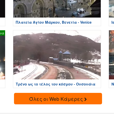
Πλατεία Αγίου Μάρκου, Βενετία - Venice
Ι
μιά
Τρένο ως το τέλος του κόσμου - Ουσουάια
Ν
Όλες οι Web Κάμερες