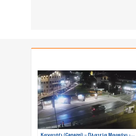
Κανατσέι (Canazei) – Πλατεία Μαρκόνι -