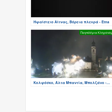
Ηφαίστειο Αίτνας, Βόρεια πλευρά - Etna
Παγκόσμια Κληρονο
Κολφόσκο, Άλτα Μπαντία, Μπολζάνο -
Colfosco