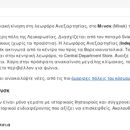
ριακή κίνηση στη λεωφόρο Ανεξαρτησίας, στο
Μινσκ
(Minsk) 
η πόλη της Λευκορωσίας. Διασχίζεται από τον ποταμό Svislac
ίκους (χωρίς τα προάστια). Η λεωφόρος Ανεξαρτησίας (
Inde
ινσκ ακτινωτά από το κέντρο του προς τα Βορειοανατολικά. Τ
στην κεντρική λεωφόρο, το Central Department Store. Άνοιξε
τα. Χάρη στην πρόσφατη ανακαίνιση μεγάλης κλίμακας, το
ετο περιβάλλον για ψώνια.
ι ανακαλύψτε νέες, από τις πιο
όμορφες πόλεις του κόσμο
ινσκ
ν είναι μόνο γεμάτο με ιστορικούς θησαυρούς και σύγχρονε
τορικού ενδιαφέροντος που αξίζει να επισκεφθείς. Ακολουθ
τσια