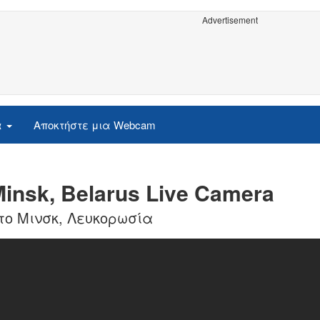
Advertisement
α
Αποκτήστε μια Webcam
insk, Belarus Live Camera
το Μινσκ, Λευκορωσία