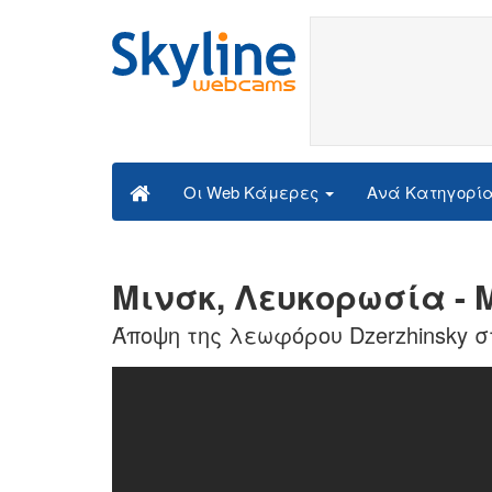
Ανά Κατηγορί
Οι Web Κάμερες
Μινσκ, Λευκορωσία - M
Άποψη της λεωφόρου Dzerzhinsky σ