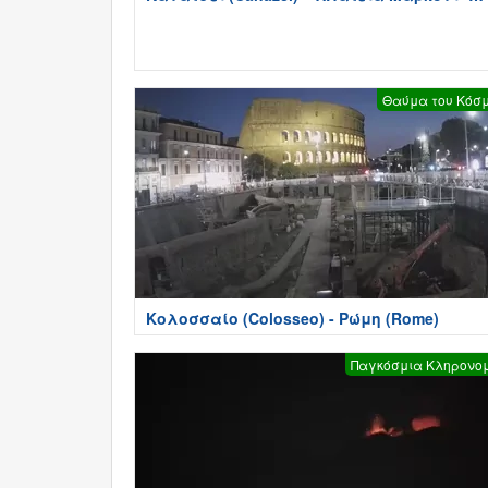
Τρέντο
Θαύμα του Κόσ
Κολοσσαίο (Colosseo) - Ρώμη (Rome)
Παγκόσμια Κληρονο