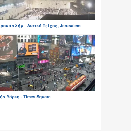
ερουσαλήμ - Δυτικό Τείχος, Jerusalem
έα Υόρκη - Times Square