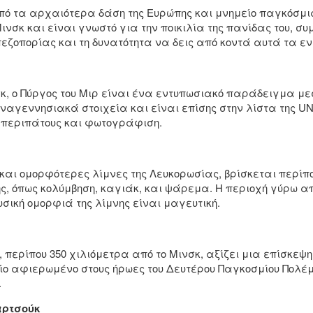
από τα αρχαιότερα δάση της Ευρώπης και μνημείο παγκόσμι
Μινσκ και είναι γνωστό για την ποικιλία της πανίδας του
εζοπορίας και τη δυνατότητα να δεις από κοντά αυτά τα ε
νσκ, ο Πύργος του Μιρ είναι ένα εντυπωσιακό παράδειγμα μ
αναγεννησιακά στοιχεία και είναι επίσης στην λίστα της 
α περιπάτους και φωτογράφιση.
και ομορφότερες λίμνες της Λευκορωσίας, βρίσκεται περίπου
ής, όπως κολύμβηση, καγιάκ, και ψάρεμα. Η περιοχή γύρω 
υσική ομορφιά της λίμνης είναι μαγευτική.
, περίπου 350 χιλιόμετρα από το Μινσκ, αξίζει μια επίσκεψη
είο αφιερωμένο στους ήρωες του Δευτέρου Παγκοσμίου Πολέ
.
αρτσούκ