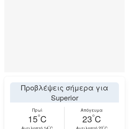
Προβλέψεις σήμερα για
Superior
Πρωί
Απόγευμα
°
°
15
C
23
C
°
°
Aντιληπτή 14
C
Aντιληπτή 22
C