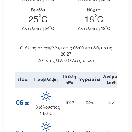
Βράδυ
Νύχτα
°
°
25
C
18
C
°
°
Aντιληπτή 24
C
Aντιληπτή 18
C
Ο ήλιος ανατέλλει στις 06:00 και δύει στις
20:27
Δείκτης UV: 0 (ελάχιστος)
Πίεση
Άνεμος
Ώρα
Πρόβλεψη
Υγρασία
Βρο
hPa
km/h
06
1013
94
4
:00
%
Δ
Ηλιόλουστος
14.6°C