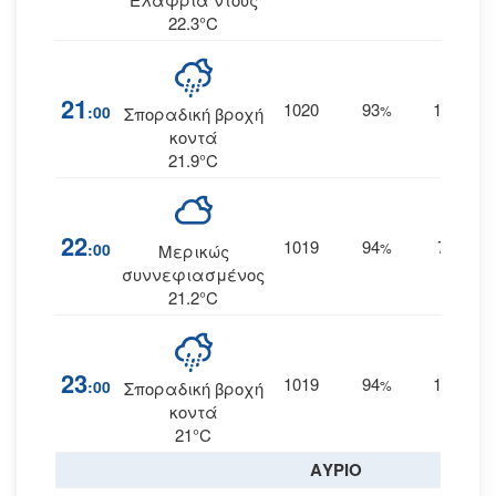
22.3°C
21
1020
93
16
:00
%
ΝΝΔ
Σποραδική βροχή
κοντά
21.9°C
22
1019
94
7
:00
%
ΔΝΔ
Μερικώς
συννεφιασμένος
21.2°C
23
1019
94
10
:00
%
ΔΝΔ
Σποραδική βροχή
κοντά
21°C
ΑΥΡΙΟ