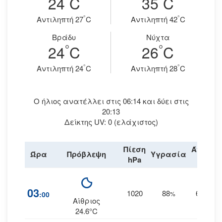
24
C
35
C
°
°
Aντιληπτή 27
C
Aντιληπτή 42
C
Βράδυ
Νύχτα
°
°
24
C
26
C
°
°
Aντιληπτή 24
C
Aντιληπτή 28
C
Ο ήλιος ανατέλλει στις 06:14 και δύει στις
20:13
Δείκτης UV: 0 (ελάχιστος)
Πίεση
Άνεμος
Ώρα
Πρόβλεψη
Υγρασία
hPa
km/h
03
1020
88
6
:00
%
ΝΝΔ
Αίθριος
24.6°C