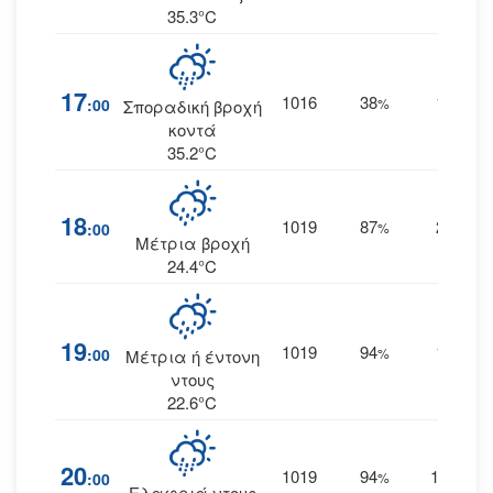
35.3°C
17
1016
38
12
:00
%
ΝΔ
Σποραδική βροχή
κοντά
35.2°C
18
1019
87
24
:00
%
ΒΔ
Μέτρια βροχή
24.4°C
19
1019
94
16
:00
%
ΒΔ
Μέτρια ή έντονη
ντους
22.6°C
20
1019
94
10
:00
%
ΝΝΔ
Ελαφριά ντους