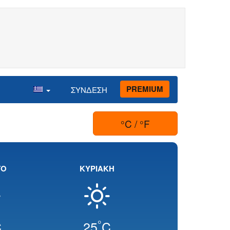
PREMIUM
ΣΥΝΔΕΣΗ
°C / °F
ΤΟ
ΚΥΡΙΑΚΗ
°
C
25
C