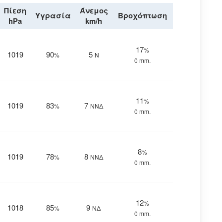
Πίεση
Άνεμος
Υγρασία
Βροχόπτωση
hPa
km/h
17
%
1019
90
5
%
Ν
0 mm.
11
%
1019
83
7
%
ΝΝΔ
0 mm.
8
%
1019
78
8
%
ΝΝΔ
0 mm.
12
%
1018
85
9
%
ΝΔ
0 mm.