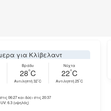
μερα για Κλίβελαντ
Βράδυ
Νύχτα
°
°
28
C
22
C
°
°
Aντιληπτή 32
C
Aντιληπτή 25
C
ις 06:27 και δύει στις 20:37
UV: 6.3 (υψηλός)