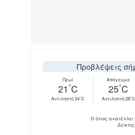
Προβλέψεις σή
Πρωί
Απόγευμα
°
°
21
C
25
C
°
°
Aντιληπτή 24
C
Aντιληπτή 28
C
Ο ήλιος ανατέλλει στ
Δείκτης 