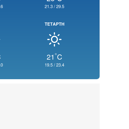
.6
21.3
/
29.5
ΤΕΤΑΡΤΗ
°
C
21
C
.0
19.5
/
23.4