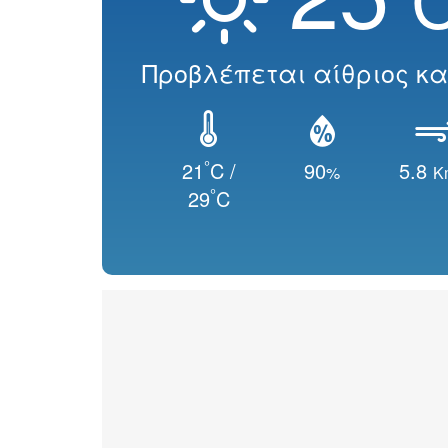
Προβλέπεται αίθριος κα
°
21
C /
90
5.8
%
K
°
29
C