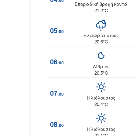
:00
Σποραδική βροχή κοντά
21.2°C
05
:00
Ελαφριά ντους
20.6°C
06
:00
Αίθριος
20.5°C
07
:00
Ηλιόλουστος
20.4°C
08
:00
Ηλιόλουστος
21.1°C