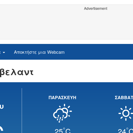
Advertisement
α
Αποκτήστε μια Webcam
ίβελαντ
ΠΑΡΑΣΚΕΥΗ
ΣΑΒΒΑ
υ
C
°
°
25
C
24