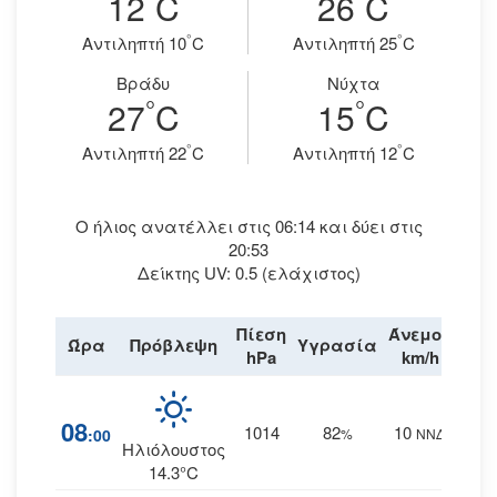
12
C
26
C
°
°
Aντιληπτή 10
C
Aντιληπτή 25
C
Βράδυ
Νύχτα
°
°
27
C
15
C
°
°
Aντιληπτή 22
C
Aντιληπτή 12
C
Ο ήλιος ανατέλλει στις 06:14 και δύει στις
20:53
Δείκτης UV: 0.5 (ελάχιστος)
Πίεση
Άνεμος
Ώρα
Πρόβλεψη
Υγρασία
Βρο
hPa
km/h
08
1014
82
10
:00
%
ΝΝΔ
Ηλιόλουστος
14.3°C