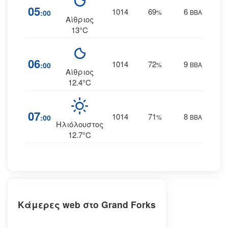
05
1014
69
6
:00
%
ΒΒΑ
Αίθριος
13°C
06
1014
72
9
:00
%
ΒΒΑ
Αίθριος
12.4°C
07
1014
71
8
:00
%
ΒΒΑ
Ηλιόλουστος
12.7°C
Κάμερες web στο Grand Forks