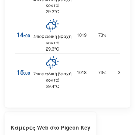
κοντά
29.3°C
14
1019
73
23
:00
%
Α
Σποραδική βροχή
κοντά
29.3°C
15
1018
73
24
:00
%
ΑΝΑ
Σποραδική βροχή
κοντά
29.4°C
Κάμερες Web στο Pigeon Key