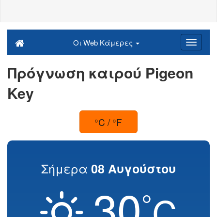
Οι Web Κάμερες
Πρόγνωση καιρού Pigeon
Key
°C / °F
Σήμερα
08 Αυγούστου
30
°
C