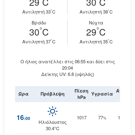
29
C
30
C
°
°
Aντιληπτή 33
C
Aντιληπτή 38
C
Βράδυ
Νύχτα
°
°
30
C
29
C
°
°
Aντιληπτή 37
C
Aντιληπτή 35
C
Ο ήλιος ανατέλλει στις 06:55 και δύει στις
20:04
Δείκτης UV: 6.8 (υψηλός)
Πίεση
Άνεμος
Ώρα
Πρόβλεψη
Υγρασία
hPa
km/h
16
1017
77
18
:00
%
ΑΝΑ
Ηλιόλουστος
30.4°C