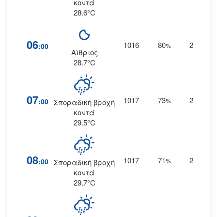
κοντά
28.6°C
06
1016
80
28
:00
%
ΑΝΑ
Αίθριος
28.7°C
07
1017
73
27
:00
%
ΑΝΑ
Σποραδική βροχή
κοντά
29.5°C
08
1017
71
28
:00
%
ΑΝΑ
Σποραδική βροχή
κοντά
29.7°C