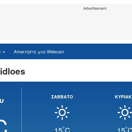
Advertisement
α
Αποκτήστε μια Webcam
idloes
ΣΑΒΒΑΤΟ
ΚΥΡΙΑ
υ
C
°
°
15
C
15