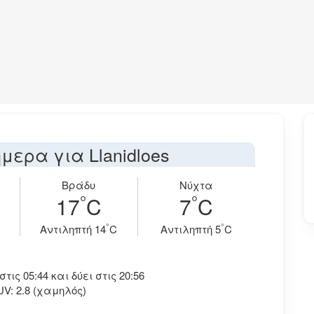
μερα για Llanidloes
Βράδυ
Νύχτα
°
°
17
C
7
C
°
°
Aντιληπτή 14
C
Aντιληπτή 5
C
ις 05:44 και δύει στις 20:56
UV: 2.8 (χαμηλός)