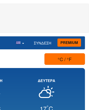
PREMIUM
ΣΥΝΔΕΣΗ
°C / °F
ΚΗ
ΔΕΥΤΕΡΑ
°
C
17
C