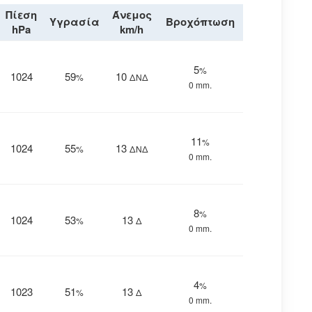
Πίεση
Άνεμος
Υγρασία
Βροχόπτωση
hPa
km/h
5
%
1024
59
10
%
ΔΝΔ
0 mm.
11
%
1024
55
13
%
ΔΝΔ
0 mm.
8
%
1024
53
13
%
Δ
0 mm.
4
%
1023
51
13
%
Δ
0 mm.