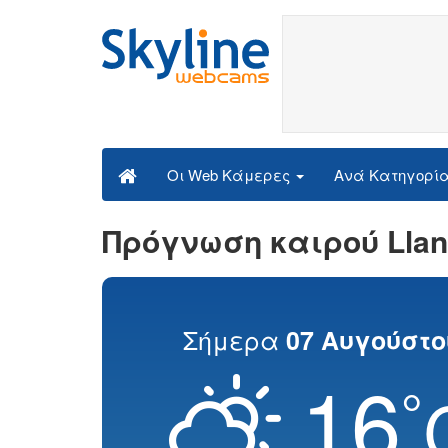
Ανά Κατηγορί
Οι Web Κάμερες
Πρόγνωση καιρού Llan
Σήμερα
07 Αυγούστο
16
°