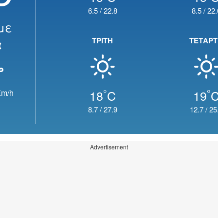
6.5
/
22.8
8.5
/
22.
με
α
ΤΡΙΤΗ
ΤΕΤΑΡ
°
°
18
C
19
m/h
8.7
/
27.9
12.7
/
25
Advertisement