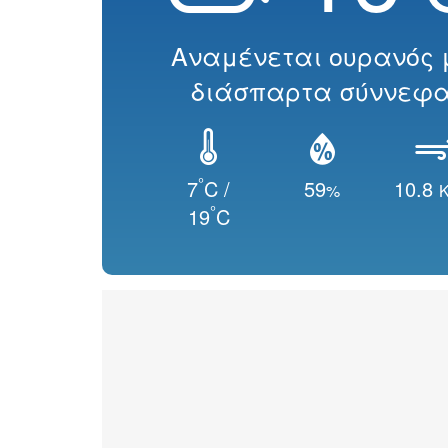
Αναμένεται ουρανός 
διάσπαρτα σύννεφ
°
7
C /
59
10.8
%
K
°
19
C