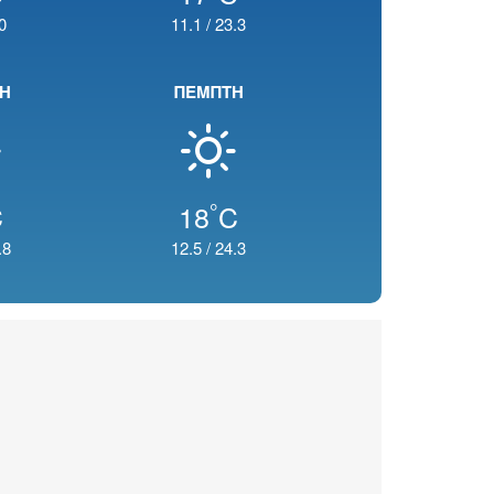
0
11.1
/
23.3
ΤΗ
ΠΕΜΠΤΗ
°
C
18
C
.8
12.5
/
24.3