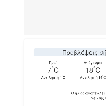
Προβλέψεις σή
Πρωί
Απόγευμα
°
°
7
C
18
C
°
°
Aντιληπτή 4
C
Aντιληπτή 14
C
Ο ήλιος ανατέλλει στ
Δείκτης 