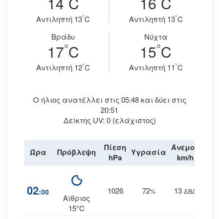
14
C
16
C
°
°
Aντιληπτή 13
C
Aντιληπτή 13
C
Βράδυ
Νύχτα
°
°
17
C
15
C
°
°
Aντιληπτή 12
C
Aντιληπτή 11
C
Ο ήλιος ανατέλλει στις 05:48 και δύει στις
20:51
Δείκτης UV: 0 (ελάχιστος)
Πίεση
Άνεμος
Ώρα
Πρόβλεψη
Υγρασία
Βρο
hPa
km/h
02
1026
72
13
:00
%
ΔΒΔ
Αίθριος
15°C