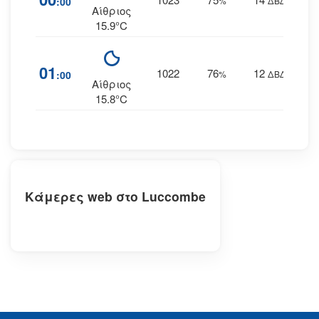
:00
%
ΔΒΔ
Αίθριος
15.9°C
01
1022
76
12
:00
%
ΔΒΔ
Αίθριος
15.8°C
Κάμερες web στο Luccombe