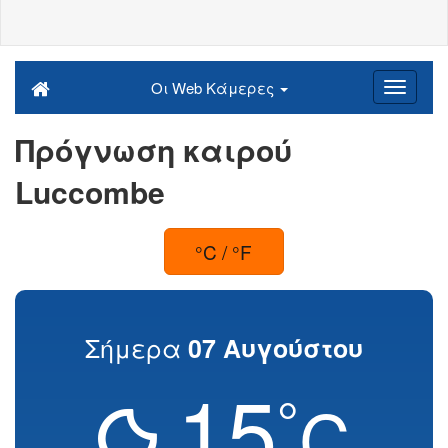
Οι Web Κάμερες
Πρόγνωση καιρού
Luccombe
°C / °F
Σήμερα
07 Αυγούστου
15
°
C