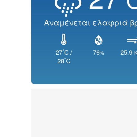
Αναμένεται ελαφριά β
°
27
C /
76
25.9
%
K
°
28
C