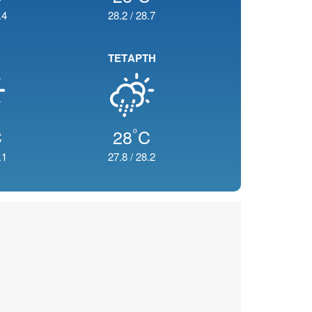
.4
28.2
/
28.7
ΤΕΤΑΡΤΗ
°
C
28
C
.1
27.8
/
28.2