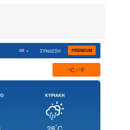
PREMIUM
ΣΥΝΔΕΣΗ
°C / °F
ΤΟ
ΚΥΡΙΑΚΗ
°
C
28
C