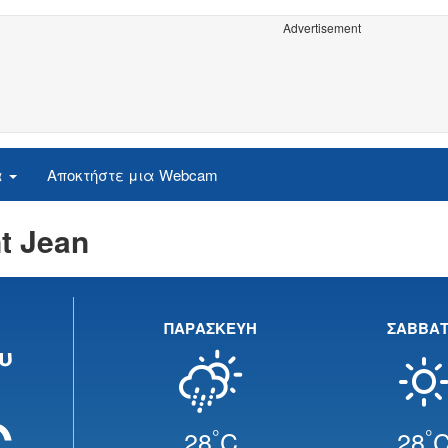
Advertisement
α
Αποκτήστε μια Webcam
t Jean
ΠΑΡΑΣΚΕΥΗ
ΣΑΒΒΑ
υ
C
°
°
28
C
28