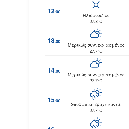
12
:00
Ηλιόλουστος
27.8°C
13
:00
Μερικώς συννεφιασμένος
27.7°C
14
:00
Μερικώς συννεφιασμένος
27.7°C
15
:00
Σποραδική βροχή κοντά
27.7°C