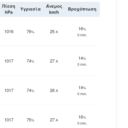
Πίεση
Άνεμος
Υγρασία
Βροχόπτωση
hPa
km/h
16
%
1016
76
25
%
Α
0 mm.
14
%
1017
74
27
%
Α
0 mm.
14
%
1017
74
26
%
Α
0 mm.
16
%
1017
75
27
%
Α
0 mm.