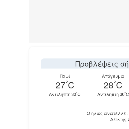
Προβλέψεις σή
Πρωί
Απόγευμα
°
°
27
C
28
C
°
°
Aντιληπτή 30
C
Aντιληπτή 30
C
Ο ήλιος ανατέλλει στ
Δείκτης 