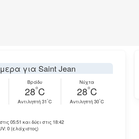
μερα για Saint Jean
Βράδυ
Νύχτα
°
°
28
C
28
C
°
°
Aντιληπτή 31
C
Aντιληπτή 30
C
ις 05:51 και δύει στις 18:42
UV: 0 (ελάχιστος)